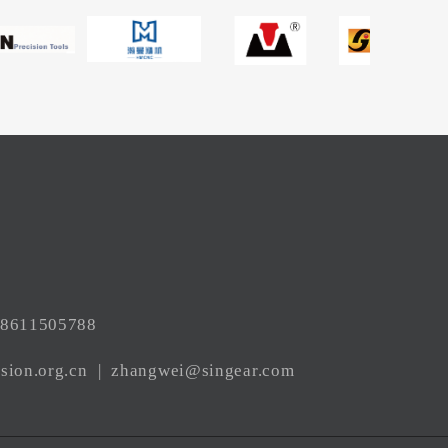
8611505788
sion.org.cn
|
zhangwei@singear.com